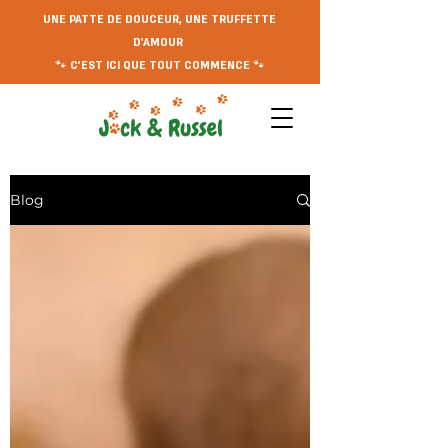
UNE PATTE DE DOUCEUR, UNE TRUFFETTE
D'AMOUR
🐾 C'EST ICI QUE TOUT COMMENCE 🐾
Blog