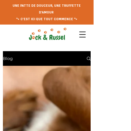
UNE PATTE DE DOUCEUR, UNE TRUFFETTE
D'AMOUR
🐾 C'EST ICI QUE TOUT COMMENCE 🐾
Blog